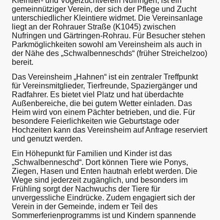
Kleintier- und Vogelzuchtverein Nufringen, ist ein
gemeinnütziger Verein, der sich der Pflege und Zucht
unterschiedlicher Kleintiere widmet. Die Vereinsanlage
liegt an der Rohrauer Straße (K1045) zwischen
Nufringen und Gärtringen-Rohrau. Für Besucher stehen
Parkmöglichkeiten sowohl am Vereinsheim als auch in
der Nähe des „Schwalbenneschds“ (früher Streichelzoo)
bereit.
Das Vereinsheim „Hahnen“ ist ein zentraler Treffpunkt
für Vereinsmitglieder, Tierfreunde, Spaziergänger und
Radfahrer. Es bietet viel Platz und hat überdachte
Außenbereiche, die bei gutem Wetter einladen. Das
Heim wird von einem Pächter betrieben, und die. Für
besondere Feierlichkeiten wie Geburtstage oder
Hochzeiten kann das Vereinsheim auf Anfrage reserviert
und genutzt werden.
Ein Höhepunkt für Familien und Kinder ist das
„Schwalbenneschd“. Dort können Tiere wie Ponys,
Ziegen, Hasen und Enten hautnah erlebt werden. Die
Wege sind jederzeit zugänglich, und besonders im
Frühling sorgt der Nachwuchs der Tiere für
unvergessliche Eindrücke. Zudem engagiert sich der
Verein in der Gemeinde, indem er Teil des
Sommerferienprogramms ist und Kindern spannende