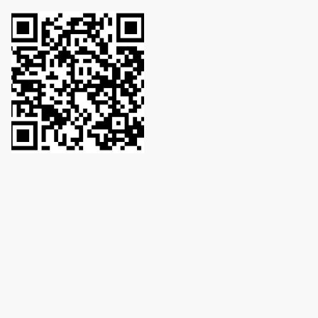
Unser Einsatz – Ihre Unterstützung
Unser Kleintierpark Nufringen wird vollständig ehrenamtlich betrieben.
Mit viel Engagement kümmern wir uns um die Versorgung der Tiere, die
Pflege des Geländes und die Organisation von Angeboten für Kinder und
Familien.
Wenn Sie unsere Arbeit unterstützen möchten, können Sie dies ganz
einfach per PayPal über den QR-Code tun. Jeder Beitrag hilft, den Park
auch weiterhin offen, gepflegt und lebendig zu halten.